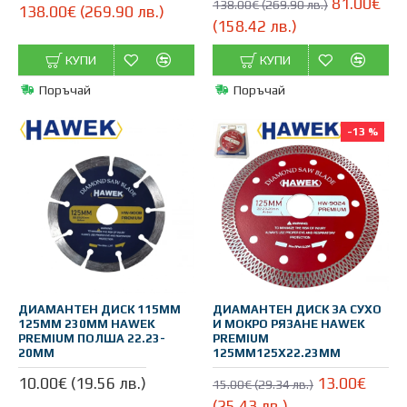
81.00€
138.00€ (269.90 лв.)
138.00€ (269.90 лв.)
(158.42 лв.)
КУПИ
КУПИ
Поръчай
Поръчай
-13 %
ДИАМАНТЕН ДИСК 115ММ
ДИАМАНТЕН ДИСК ЗА СУХО
125ММ 230ММ HAWEK
И МОКРО РЯЗАНЕ HAWEK
PREMIUM ПОЛША 22.23-
PREMIUM
20ММ
125ММ125Х22.23MM
10.00€ (19.56 лв.)
13.00€
15.00€ (29.34 лв.)
(25.43 лв.)