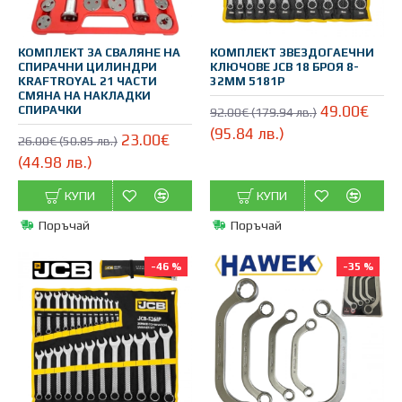
КОМПЛЕКТ ЗА СВАЛЯНЕ НА
КОМПЛЕКТ ЗВЕЗДОГАЕЧНИ
СПИРАЧНИ ЦИЛИНДРИ
КЛЮЧОВЕ JCB 18 БРОЯ 8-
KRAFTROYAL 21 ЧАСТИ
32ММ 5181P
СМЯНА НА НАКЛАДКИ
49.00€
СПИРАЧКИ
92.00€ (179.94 лв.)
(95.84 лв.)
23.00€
26.00€ (50.85 лв.)
(44.98 лв.)
КУПИ
КУПИ
Поръчай
Поръчай
-46 %
-35 %