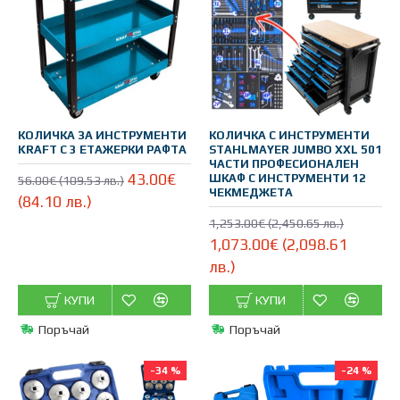
КОЛИЧКА ЗА ИНСТРУМЕНТИ
КОЛИЧКА С ИНСТРУМЕНТИ
KRAFT С 3 ЕТАЖЕРКИ РАФТА
STAHLMAYER JUMBO XXL 501
ЧАСТИ ПРОФЕСИОНАЛЕН
43.00€
ШКАФ С ИНСТРУМЕНТИ 12
56.00€ (109.53 лв.)
ЧЕКМЕДЖЕТА
(84.10 лв.)
1,253.00€ (2,450.65 лв.)
1,073.00€ (2,098.61
лв.)
КУПИ
КУПИ
Поръчай
Поръчай
-34 %
-24 %