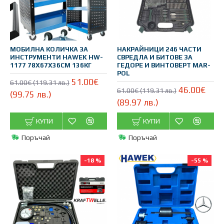
МОБИЛНА КОЛИЧКА ЗА
НАКРАЙНИЦИ 246 ЧАСТИ
ИНСТРУМЕНТИ HAWEK HW-
СВРЕДЛА И БИТОВЕ ЗА
1177 78Х67X36СМ 136КГ
ГЕДОРЕ И ВИНТОВЕРТ MAR-
POL
51.00€
61.00€ (119.31 лв.)
46.00€
61.00€ (119.31 лв.)
(99.75 лв.)
(89.97 лв.)
КУПИ
КУПИ
Поръчай
Поръчай
-18 %
-55 %