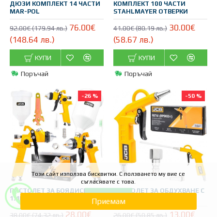
ДЮЗИ КОМПЛЕКТ 14 ЧАСТИ
КОМПЛЕКТ 100 ЧАСТИ
MAR-POL
STAHLMAYER ОТВЕРКИ
76.00€
30.00€
92.00€ (179.94 лв.)
41.00€ (80.19 лв.)
(148.64 лв.)
(58.67 лв.)
КУПИ
КУПИ
Поръчай
Поръчай
-26 %
-50 %
Този сайт използва бисквитки. С ползването му вие се
съгласявате с това.
ПИСТОЛЕТ ЗА БОЯДИСВАНЕ
ПИСТОЛЕТ ЗА ОБДУХВАНЕ С
ФИЛТРИ
1.4ММ ГОРНО КАЗАНЧЕ JCB
ДВЕ ДЮЗИ JCB
Приемам
28.00€
13.00€
38.00€ (74.32 лв.)
26.00€ (50.85 лв.)