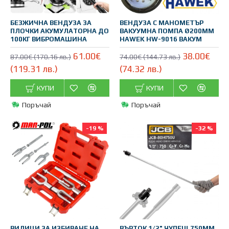
БЕЗЖИЧНА ВЕНДУЗА ЗА
ВЕНДУЗА С МАНОМЕТЪР
ПЛОЧКИ АКУМУЛАТОРНА ДО
ВАКУУМНА ПОМПА Ø200ММ
100КГ ВИБРОМАШИНА
HAWEK HW-9016 ВАКУМ
61.00€
38.00€
87.00€ (170.16 лв.)
74.00€ (144.73 лв.)
(119.31 лв.)
(74.32 лв.)
КУПИ
КУПИ
Поръчай
Поръчай
-19 %
-32 %
ВИЛИЦИ ЗА ИЗБИВАНЕ НА
ВЪРТОК 1/2" ЧУПЕЩ 750ММ