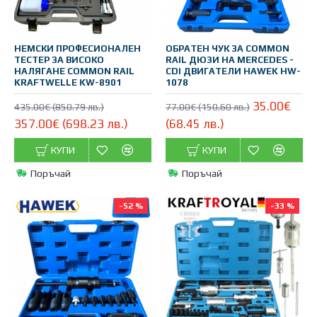
НЕМСКИ ПРОФЕСИОНАЛЕН
ОБРАТЕН ЧУК ЗА COMMON
ТЕСТЕР ЗА ВИСОКО
RAIL ДЮЗИ НА MERCEDES -
НАЛЯГАНЕ COMMON RAIL
CDI ДВИГАТЕЛИ HAWEK HW-
KRAFTWELLE KW-8901
1078
35.00€
435.00€ (850.79 лв.)
77.00€ (150.60 лв.)
357.00€ (698.23 лв.)
(68.45 лв.)
КУПИ
КУПИ
Поръчай
Поръчай
-52 %
-33 %