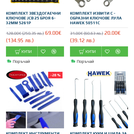
КОМПЛЕКТ ЗВЕЗДОГАЕЧНИ
КОМПЛЕКТ ИЗВИТИ С -
КЛЮЧОВЕ JCB 25 БРОЯ 6-
ОБРАЗНИ КЛЮЧОВЕ ЛУЛА
32ММ 5261P
HAWEK 50511C
69.00€
20.00€
128.00€ (250.35 лв.)
31.00€ (60.63 лв.)
(134.95 лв.)
(39.12 лв.)
КУПИ
КУПИ
Поръчай
Поръчай
-28 %
КОМПЛЕКТ ИНСТРУМЕНТИ
КОМПЛЕКТ КУКИ И ШИЛА ЗА