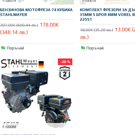
1-100374
1-100018
БЕНЗИНОВА МОТОФРЕЗА 74 КУБИКА
КОМПЛЕКТ ФРЕЗЕРИ ЗА ДЪ
STAHLMAYER
35ММ 5 БРОЯ 8ММ VOREL B
22551
178.00€
307.00€ (600.44 лв.)
13.00€ (
18.00€ (35.20 лв.)
(348.14 лв.)
лв.)
Поръчай
Поръчай
-28 %
1-100088