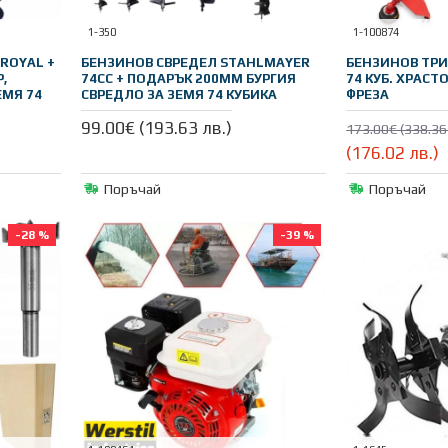
1-350
1-100874
ROYAL +
БЕНЗИНОВ СВРЕДЕЛ STAHLMAYER
БЕНЗИНОВ ТРИ
,
74CC + ПОДАРЪК 200ММ БУРГИЯ
74 КУБ. ХРАСТ
ЕМЯ 74
СВРЕДЛО ЗА ЗЕМЯ 74 КУБИКА
ФРЕЗА
99.00€ (193.63 лв.)
173.00€ (338.36 
(176.02 лв.)
Поръчай
Поръчай
-28 %
-39 %