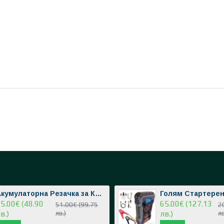
Акумулаторна Резачка за Клони 36V 8,0AH Верижен Трион 2 Батерии 2 Вериги
5.00€ (48.90
65.00€ (127.13
51.00€ (99.75
2
в.)
лв.)
лв.)
лв