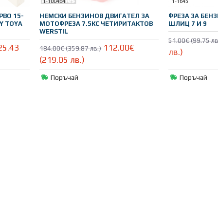
1-100464
1-1645
РВО 15-
НЕМСКИ БЕНЗИНОВ ДВИГАТЕЛ ЗА
ФРЕЗА ЗА БЕН
Y TOYA
МОТОФРЕЗА 7.5КС ЧЕТИРИТАКТОВ
ШЛИЦ 7 И 9
WERSTIL
51.00€ (99.75 лв
25.43
112.00€
184.00€ (359.87 лв.)
лв.)
(219.05 лв.)
Поръчай
Поръчай