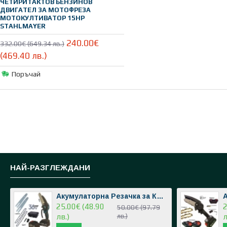
ЧЕТИРИТАКТОВ БЕНЗИНОВ
ДВИГАТЕЛ ЗА МОТОФРЕЗА
МОТОКУЛТИВАТОР 15HP
STAHLMAYER
240.00€
332.00€ (649.34 лв.)
(469.40 лв.)
Поръчай
НАЙ-РАЗГЛЕЖДАНИ
Акумулаторна Резачка за Клони 36V 8,0AH 2 Вериги 2 Батерии в Куфар
25.00€ (48.90
2
50.00€ (97.79
лв.)
лв.)
л