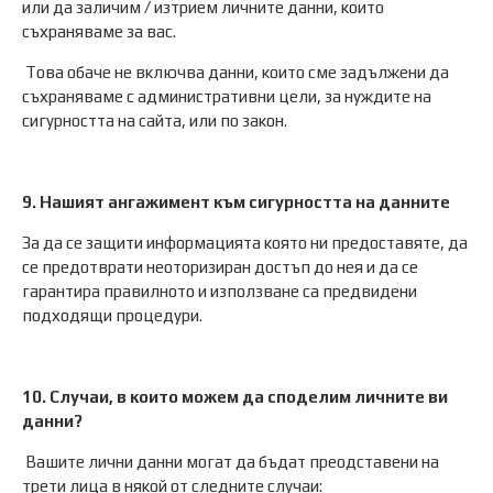
или да заличим / изтрием личните данни, които
съхраняваме за вас.
Това обаче не включва данни, които сме задължени да
съхраняваме с административни цели, за нуждите на
сигурността на сайта, или по закон.
9. Нашият ангажимент към сигурността на данните
За да се защити информацията която ни предоставяте, да
се предотврати неоторизиран достъп до нея и да се
гарантира правилното и използване са предвидени
подходящи процедури.
10. Случаи, в които можем да споделим личните ви
данни?
Вашите лични данни могат да бъдат преодставени на
трети лица в някой от следните случаи: