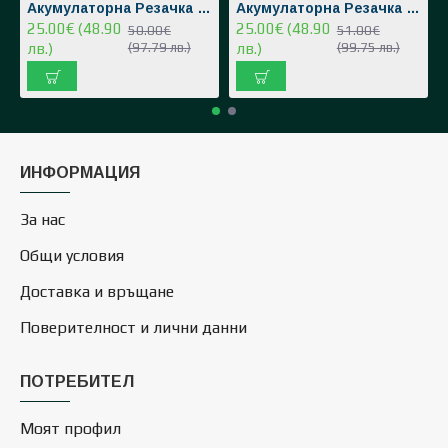
Акумулаторна Резачка за Клони 36V 8,0AH 2 Вериги 2 Батерии в Куфар
Акумулаторна Резачка за Клони 36V 8,0AH Верижен Трион 2 Батерии 2 Вериги
25.00€ (48.90
25.00€ (48.90
50.00€
51.00€
лв.)
(97.79 лв.)
лв.)
(99.75 лв.)
ИНФОРМАЦИЯ
За нас
Общи условия
Доставка и връщане
Поверителност и лични данни
ПОТРЕБИТЕЛ
Моят профил