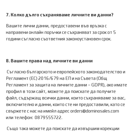
7. Колко дълго съхраняваме личните ви данни?
Вашите лични данни, предоставени във връзка с
направени онлайн поръчки се съхраняват за срок от 5
години съгласно съответния законоустановен срок.
8. Вашите права над личните ви данни
Съгласно българското и европейското законодателство и
Регламент (ЕС) 2016/679 на ЕП и на Съвета (Общ
Регламент за защита на личните данни – GDPR), ако имате
профил в този сайт, можете да поискате да получите
файл, съдържащ всички данни, които съхраняваме за вас,
включително и данни, които сте ни предоставили, като се
свържете с нас на имейл адрес orders@dominosales.com
или телефон: 0879555722.
Също така можете да поискате да извършим корекции