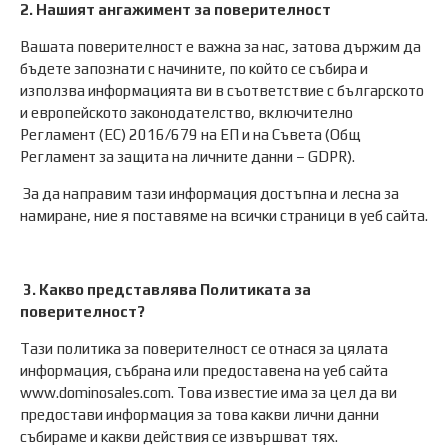
2. Нашият ангажимент за поверителност
Вашата поверителност е важна за нас, затова държим да
бъдете запознати с начините, по който се събира и
използва информацията ви в съответствие с българското
и европейското законодателство, включително
Регламент (ЕС) 2016/679 на ЕП и на Съвета (Общ
Регламент за защита на личните данни – GDPR).
За да направим тази информация достъпна и лесна за
намиране, ние я поставяме на всички страници в уеб сайта.
3. Какво представлява Политиката за
поверителност?
Тази политика за поверителност се отнася за цялата
информация, събрана или предоставена на уеб сайта
www.dominosales.com. Това известие има за цел да ви
предостави информация за това какви лични данни
събираме и какви действия се извършват тях.