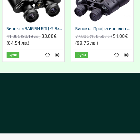
Бинокъл BAIGISH БПЦ-5 8х30м,
Бинокъл Професионален Bushnell 10-70x70 с активно увеличение и сгъваеми протектори
33.00€
51.00€
41.00€ (80.19 лв.)
77.00€ (150.60 лв.)
(64.54 лв.)
(99.75 лв.)
Купи
Купи