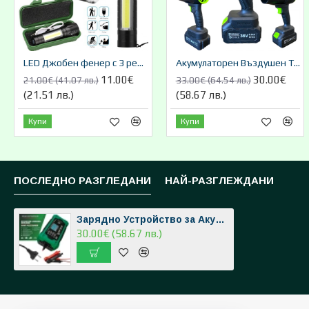
LED Джобен фенер с 3 режима , презареждаем, с USB кабел
Акумулаторен Въздушен Турбо Пистолет Мощен 36V 8,0AH STAHLMATER
11.00€
30.00€
21.00€ (41.07 лв.)
33.00€ (64.54 лв.)
(21.51 лв.)
(58.67 лв.)
Купи
Купи
ПОСЛЕДНО РАЗГЛЕДАНИ
НАЙ-РАЗГЛЕЖДАНИ
Зарядно Устройство за Акумулатор 6А 12V 2AH-100AH ROCKFORCE
30.00€ (58.67 лв.)