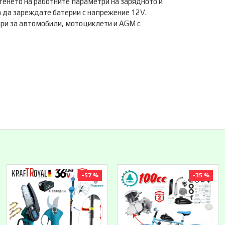
тенето на работните параметри на зарядното и
 да зареждате батерии с напрежение 12V.
ри за автомобили, мотоциклети и AGM с
-57 %
-35 %