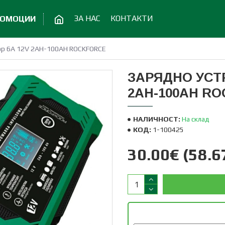
ЗА НАС
КОНТАКТИ
РОМОЦИИ
тор 6А 12V 2AH-100AH ROCKFORCE
ЗАРЯДНО УСТ
2AH-100AH R
НАЛИЧНОСТ:
На склад
КОД:
1-100425
30.00€ (58.67