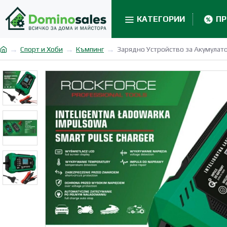
КАТЕГОРИИ
П
Спорт и Хоби
Къмпинг
Зарядно Устройство за Акумула