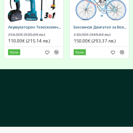
Акумулаторен Телескопичен Прът Лозарска Ножица и Резачка За Клони Градински Комплект 36V 8,0AH KRAFTROYAL 4 Броя Батерии 3в1
Бензинов Двигател за Велосипед 100 Кубика Велодвигател за Колело ТАЙГА Двутактов
256.00€ (500.69 лв.)
230.00€ (449.84 лв.)
110.00€ (215.14 лв.)
150.00€ (293.37 лв.)
Купи
Купи