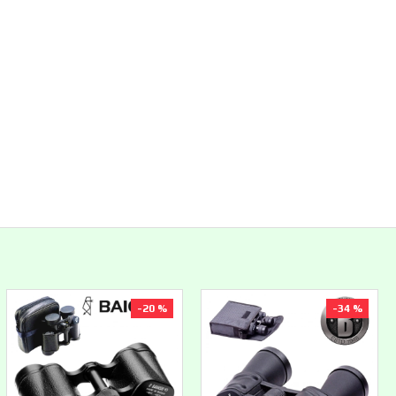
-20 %
-34 %