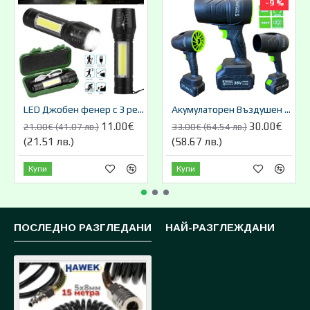
-9 %
LED Джобен фенер с 3 режима , презареждаем, с USB кабел
Акумулаторен Въздушен Турбо Пистолет Мощен 36V 8,0AH STAHLMATER
11.00€
30.00€
21.00€ (41.07 лв.)
33.00€ (64.54 лв.)
(21.51 лв.)
(58.67 лв.)
Купи
Купи
ПОСЛЕДНО РАЗГЛЕДАНИ
НАЙ-РАЗГЛЕЖДАНИ