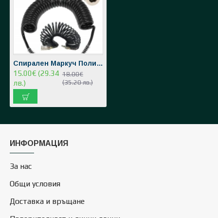
Спирален Маркуч Полиуретанов за Въздух с Бързи Връзки HAWEK 15 метра 5х8мм
15.00€ (29.34
18.00€
лв.)
(35.20 лв.)
ИНФОРМАЦИЯ
За нас
Общи условия
Доставка и връщане