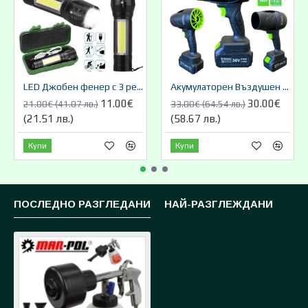
LED Джобен фенер с 3 режима , презареждаем, с USB кабел
Акумулаторен Въздушен Турбо Пистолет Мощен 36V 8,0AH STAHLMATER
11.00€
30.00€
21.00€ (41.07 лв.)
33.00€ (64.54 лв.)
(21.51 лв.)
(58.67 лв.)
Купи
Купи
ПОСЛЕДНО РАЗГЛЕДАНИ
НАЙ-РАЗГЛЕЖДАНИ