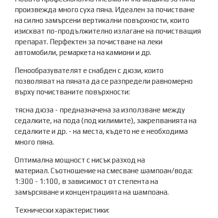
произвежда много суха пяна. Идеален за почистване
на силно замърсени вертикални повърхности, които
изискват по-продължително излагане на почистващия
препарат. Перфектен за почистване на леки
автомобили, ремаркета на камиони и др.
Пенообразувателят е снабден с дюзи, които
позволяват на пяната да се разпредели равномерно
върху почистваните повърхности:
тясна дюза - предназначена за използване между
седалките, на пода (под килимите), закрепванията на
седалките и др. - на места, където не е необходима
много пяна.
Оптимална мощност с нисък разход на
материал. Съотношение на смесване шампоан/вода:
1:300 - 1:100, в зависимост от степента на
замърсяване и концентрацията на шампоана.
Технически характеристики: