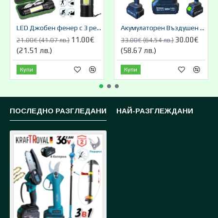
LED Джобен фенер с 3 режима , презареждаем, с USB кабел
Акумулаторен Въздушен Турбо Пистолет Мощен 36V 8,0AH STAHLMATER
11.00€
30.00€
21.00€ (41.07 лв.)
33.00€ (64.54 лв.)
(21.51 лв.)
(58.67 лв.)
Купи
Купи
ПОСЛЕДНО РАЗГЛЕДАНИ
НАЙ-РАЗГЛЕЖДАНИ