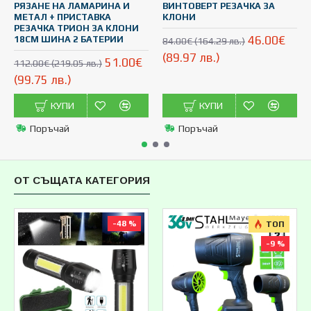
РЯЗАНЕ НА ЛАМАРИНА И
ВИНТОВЕРТ РЕЗАЧКА ЗА
МЕТАЛ + ПРИСТАВКА
КЛОНИ
8
РЕЗАЧКА ТРИОН ЗА КЛОНИ
(
46.00€
18СМ ШИНА 2 БАТЕРИИ
84.00€ (164.29 лв.)
(89.97 лв.)
51.00€
112.00€ (219.05 лв.)
(99.75 лв.)
КУПИ
КУПИ
Поръчай
Поръчай
ОТ СЪЩАТА КАТЕГОРИЯ
-48 %
ТОП
-9 %