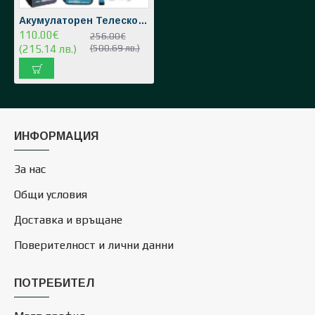
Акумулаторен Телескопичен Прът Лозарска Ножица и Резачка За Клони Градински Комплект 36V 8,0AH KRAFTROYAL 4 Броя Батерии 3в1
110.00€
256.00€
(215.14 лв.)
(500.69 лв.)
ИНФОРМАЦИЯ
За нас
Общи условия
Доставка и връщане
Поверителност и лични данни
ПОТРЕБИТЕЛ