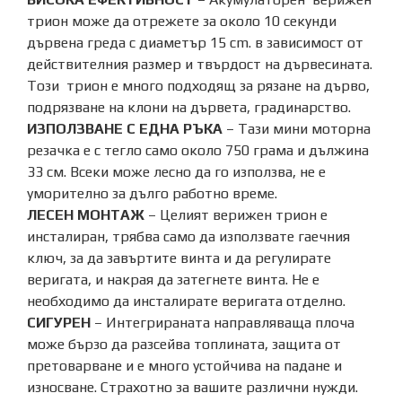
трион може да отрежете за около 10 секунди
дървена греда с диаметър 15 cm. в зависимост от
действителния размер и твърдост на дървесината.
Този трион е много подходящ за рязане на дърво,
подрязване на клони на дървета, градинарство.
ИЗПОЛЗВАНЕ С ЕДНА РЪКА
– Тази мини моторна
резачка е с тегло само около 750 грама и дължина
33 см. Всеки може лесно да го използва, не е
уморително за дълго работно време.
ЛЕСЕН МОНТАЖ
– Целият верижен трион е
инсталиран, трябва само да използвате гаечния
ключ, за да завъртите винта и да регулирате
веригата, и накрая да затегнете винта. Не е
необходимо да инсталирате веригата отделно.
СИГУРЕН
– Интегрираната направляваща плоча
може бързо да разсейва топлината, защита от
претоварване и е много устойчива на падане и
износване. Страхотно за вашите различни нужди.