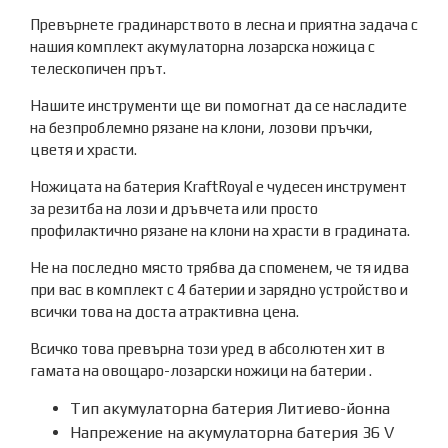
Превърнете градинарството в лесна и приятна задача с
нашия комплект акумулаторна лозарска ножица с
телескопичен прът.
Нашите инструменти ще ви помогнат да се насладите
на безпроблемно рязане на клони, лозови пръчки,
цветя и храсти.
Ножицата на батерия KraftRoyal е чудесен инструмент
за резитба на лози и дръвчета или просто
профилактично рязане на клони на храсти в градината.
Не на последно място трябва да споменем, че тя идва
при вас в комплект с 4 батерии и зарядно устройство и
всички това на доста атрактивна цена.
Всичко това превърна този уред в абсолютен хит в
гамата на овощаро-лозарски ножици на батерии .
Тип акумулаторна батерия Литиево-йонна
Напрежение на акумулаторна батерия 36 V