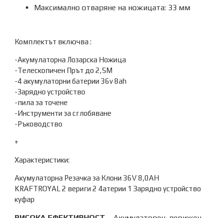
Максимално отваряне на ножицата: 33 мм
Комплектът включва :
-Акумулаторна Лозарска Ножица
-Телескопичен Прът до 2,5М
-4 акумулаторни батерии 36v 8ah
-Зарядно устройство
-пила за точене
-Инструменти за сглобяване
-Ръководство
+
Характеристики:
Акумулаторна Резачка за Клони 36V 8,0AH
KRAFTROYAL 2 вериги 2 4атерии 1 Зарядно устройство
куфар
ВИСОКА ЕФЕКТИВНОСТ
– Акумулаторен верижен