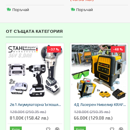
Поръчай
Поръчай
ОТ СЪЩАТА КАТЕГОРИЯ
-37 %
-48 %
2в1 Акумулаторна Ъглошлайф 125мм и Акумулаторен Ударен Гайковерт (Импакт) Безчетков 36V 8,0AH STAHLMAYER 2 Батерии
4Д Лазерен Нивелир KRAFT 12 Линии 12V 8,0AH 4D Магнитна Стойка
128.00€ (250.35 лв.)
128.00€ (250.35 лв.)
81.00€ (158.42 лв.)
66.00€ (129.08 лв.)
Купи
Купи