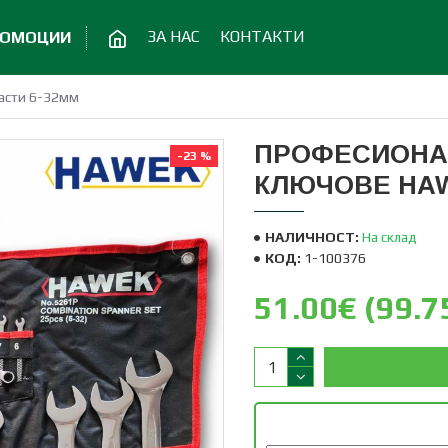
ЗА НАС
КОНТАКТИ
РОМОЦИИ
асти 6-32мм
ПРОФЕСИОНА
-23 %
КЛЮЧОВЕ HAW
НАЛИЧНОСТ:
На склад
КОД:
1-100376
51.00€ (99.75