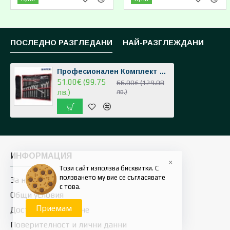
ПОСЛЕДНО РАЗГЛЕДАНИ
НАЙ-РАЗГЛЕЖДАНИ
Професионален Комплект Звездогаечни Ключове HAWEK 25 части 6-32мм
51.00€ (99.75
66.00€ (129.08
лв.)
лв.)
ИНФОРМАЦИЯ
×
Този сайт използва бисквитки. С
ползването му вие се съгласявате
За нас
с това.
Общи условия
Приемам
Доставка и връщане
Поверителност и лични данни