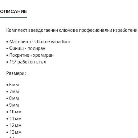
ОПИСАНИЕ
Комплект звездогаечни ключове професионални изработени 
• Материал - Chrome vanadium
• Финиш - полиран
• Покритие - хромиран
• 15° работен ъгъл
Размери :
• 6мм
• 7мм
• 8мм
• 9мм
• 10мм
• 11мм
• 12мм
• 13мм