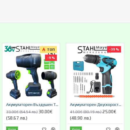
-39 %
ТОП
-9 %
Акумулаторен Въздушен Турбо Пистолет Мощен 36V 8,0AH STAHLMATER
Акумулаторен Двускоростен Винтоверт STAHL MAYER 24V + Накрайници
30.00€
25.00€
33.00€ (64.54 лв.)
41.00€ (80.19 лв.)
(58.67 лв.)
(48.90 лв.)
Купи
Купи