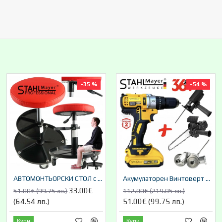
-35 %
-54 %
АВТОМОНТЬОРСКИ СТОЛ с амортисьор + ПОСТАВКА ЗА ИНСТРУМЕНТИ STAHLMAYER
Акумулаторен Винтоверт 36V 8,0AH STAHLMAYER + Приставка Адаптер Зеге Трион + Приставка за Рязане на Ламарина и Метал + Приставка Резачка Трион за Клони 18см шина 2 батерии
33.00€
51.00€ (99.75 лв.)
112.00€ (219.05 лв.)
(64.54 лв.)
51.00€ (99.75 лв.)
Купи
Купи