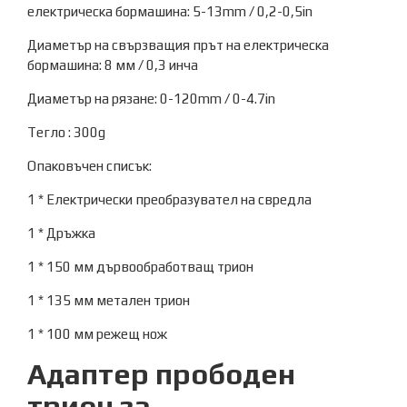
електрическа бормашина: 5-13mm / 0,2-0,5in
Диаметър на свързващия прът на електрическа
бормашина: 8 мм / 0,3 инча
Диаметър на рязане: 0-120mm / 0-4.7in
Тегло : 300g
Опаковъчен списък:
1 * Електрически преобразувател на свредла
1 * Дръжка
1 * 150 мм дървообработващ трион
1 * 135 мм метален трион
1 * 100 мм режещ нож
Адаптер прободен
трион за