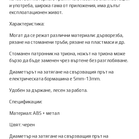
и употреба, широка гама от приложения, има дълъг
експлоатационен живот.
Характеристика:
Могат да се режат различни материали: дърворезба,
рязане на стоманени тръби, рязане на пластмаси и др.
Стоманен патронник на триона, ножът на триона може
бързо да бъде заменен чрез въртене без разглобяване.
Диаметърът на затягане на свързващия прът на
електрическата бормашина е 5mm-13mm.
Удобен за държане, лесен за работа.
Спецификации:
Материал: ABS + метал
Цвят: черен
Диаметър на затягане на свързващия прът на