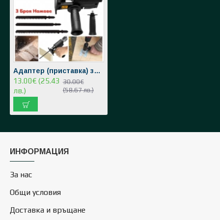
Адаптер (приставка) за Винтоверт Бормашина универсален преобразувател към Зеге прободен трион
13.00€ (25.43
30.00€
лв.)
(58.67 лв.)
ИНФОРМАЦИЯ
За нас
Общи условия
Доставка и връщане