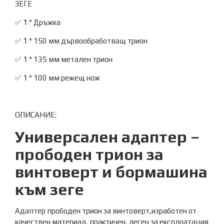
ЗЕГЕ
✅ 1 * Дръжка
✅ 1 * 150 мм дървообработващ трион
✅ 1 * 135 мм метален трион
✅ 1 * 100 мм режещ нож
ОПИСАНИЕ:
Универсален адаптер –
прободен трион за
винтоверт и бормашина
към зеге
Адаптер прободен трион за винтоверт,изработен от
качествен материал, практичен, лесен за експлоатация