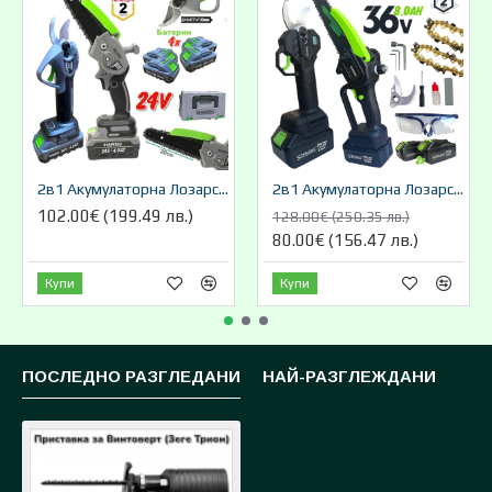
-61 %
2в1 Акумулаторна Лозарска Ножица и Резачка за Клони Трион Верижен с Омасляване Казанче за масло 36V 8AH STAHLMAYER Безчетков Комплект + Подарък Резервен Нож
2в1 Акумулаторна Резачка с Автоматично Смазване на Веригата и Лозарска Ножица за Клони 36V 8,0AH KRAFTROYAL казанче за масло 2 батерии в куфар
128.00€ (250.35 лв.)
179.00€ (350.09 лв.)
80.00€ (156.47 лв.)
70.00€ (136.91 лв.)
Купи
Купи
ПОСЛЕДНО РАЗГЛЕДАНИ
НАЙ-РАЗГЛЕЖДАНИ