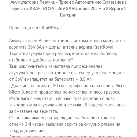
А
кумулаторна Резачка – Трион с Автоматично Смазване на
веригата. KRAFTROYAL 36V 8AH с шина 20 см и 2 Вериги 2
Батерии
Производител :
KraftRoyal
Акумулаторен Верижен трион с автоматично смазване на
веригата 36V 8Ah + допълнителна верига KraftRoyal
Търсите акумулаторна резачка, която да е качествена,
стабилна и удобна за ползване?
Тази изключително качествена професионална
акумулаторна резачка-трион е със супер усилена мощност
от 36V и капацитет на батерията – 8.0 Ah
. Дължина на шината 20 см с професионална верига Picco
Micro 3, което предоставя по-качествен и лесен разрез.
Разполага с мек старт и всичко това съчетано с нова
технология за акумулаторни резачки. Вградена масльонка
за смазване на веригата.
Също така има бързо зареждане на батерията, което
отнема 3-4 часа и закалена верига за сигурно рязане на
твърда дървесина