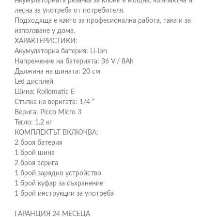
Акумулаторната резачка за клони е мощна, компактна и
лесна за употреба от потребителя.
Подходяща е както за професионална работа, така и за
използване у дома.
ХАРАКТЕРИСТИКИ:
Акумулаторна батерия: Li-Ion
Напрежение на батерията: 36 V / 8Ah
Дължина на шината: 20 см
Led дисплей
Шина: Rollomatic E
Стъпка на веригата: 1/4 “
Верига: Picco Micro 3
Тегло: 1.2 кг
КОМПЛЕКТЪТ ВКЛЮЧВА:
2 броя батерия
1 брой шина
2 броя верига
1 брой зарядно устройство
1 брой куфар за съхранение
1 брой инструкции за употреба
ГАРАНЦИЯ 24 МЕСЕЦА