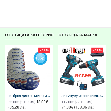
ОТ СЪЩАТА КАТЕГОРИЯ
ОТ СЪЩАТА МАРКА
-31 %
-39 %
10 броя Диск за Метал и Неръждавейка 230мм 1,9мм HAWEK
2в1 Акумулаторен Импакт и Винтоверт Безжичен 36V 8,0AH Kraft
18.00€
26.00€ (50.85 лв.)
117.00€ (228.83 лв.)
(35.20 лв.)
71.00€ (138.86 лв.)