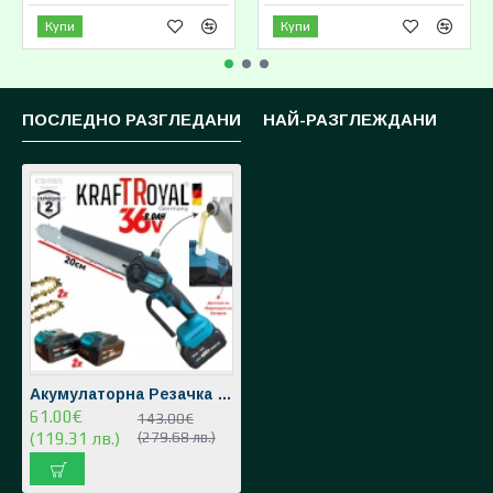
Купи
Купи
ПОСЛЕДНО РАЗГЛЕДАНИ
НАЙ-РАЗГЛЕЖДАНИ
Акумулаторна Резачка с Автоматично Смазване на Веригата и Дисплей KRAFT ROYAL Трион за Клони 36V 8AH 2 Вериги 2 Батерии
61.00€
143.00€
(119.31 лв.)
(279.68 лв.)